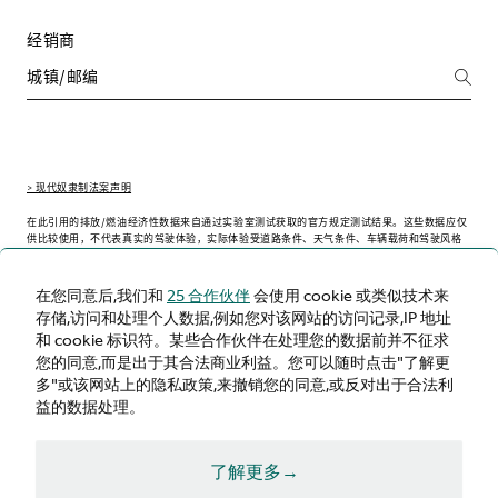
经销商
> 现代奴隶制法案声明
在此引用的排放/燃油经济性数据来自通过实验室测试获取的官方规定测试结果。这些数据应仅
供比较使用，不代表真实的驾驶体验，实际体验受道路条件、天气条件、车辆载荷和驾驶风格
等因素的影响可能会略有不同。
在您同意后,我们和
25 合作伙伴
会使用 cookie 或类似技术来
存储,访问和处理个人数据,例如您对该网站的访问记录,IP 地址
和 cookie 标识符。某些合作伙伴在处理您的数据前并不征求
中文（简体）
您的同意,而是出于其合法商业利益。您可以随时点击"了解更
多"或该网站上的隐私政策,来撤销您的同意,或反对出于合法利
益的数据处理。
了解更多→
条件与条款
隐私政策
Cookie