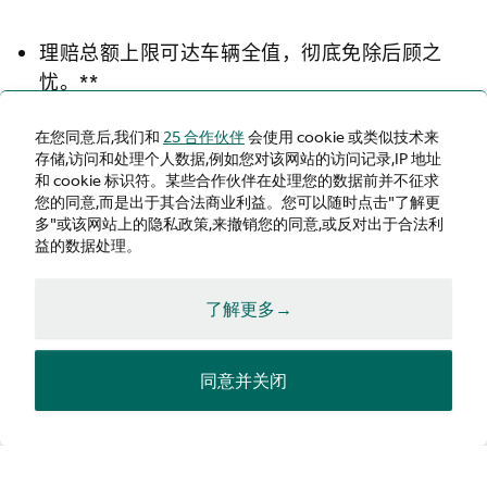
理赔总额上限可达车辆全值，彻底免除后顾之
忧。**
在您同意后,我们和
25 合作伙伴
会使用 cookie 或类似技术来
其他延长保修产品通常排除的条款，如油液渗漏
存储,访问和处理个人数据,例如您对该网站的访问记录,IP 地址
及车载信息娱乐系统。*
和 cookie 标识符。某些合作伙伴在处理您的数据前并不征求
您的同意,而是出于其合法商业利益。您可以随时点击"了解更
多"或该网站上的隐私政策,来撤销您的同意,或反对出于合法利
益的数据处理。
包含道路救援服务：专业技师现场支援，必要时
安排接续行程。**
了解更多→
可选 12 或 24 个月延保周期。**
同意并关闭
请联系您当地的阿斯顿·马丁授权经销商，了解您的
Pinnacle 需求或续订现有的 Pinnacle 延长保修服
务。