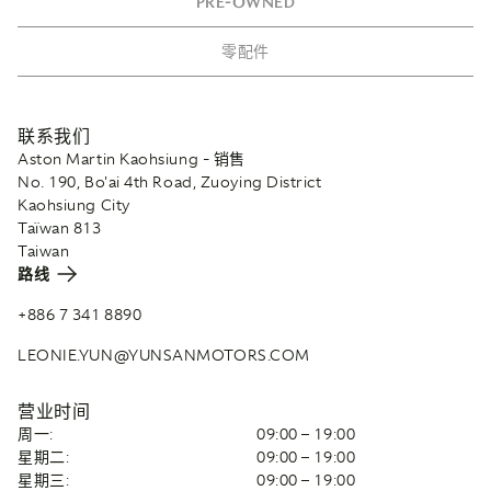
PRE-OWNED
零配件
联系我们
Aston Martin Kaohsiung - 销售
No. 190, Bo'ai 4th Road, Zuoying District
Kaohsiung City
Taïwan 813
Taiwan
路线
+886 7 341 8890
LEONIE.YUN@YUNSANMOTORS.COM
营业时间
周一:
09:00 – 19:00
星期二:
09:00 – 19:00
星期三:
09:00 – 19:00