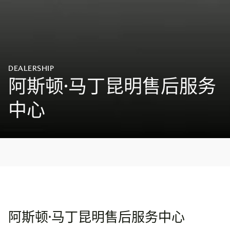
阿斯顿·马丁昆明售后服务中心