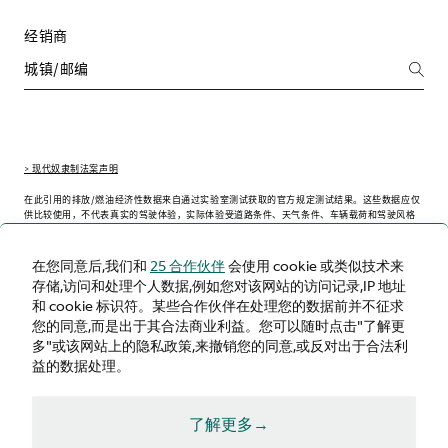
经销商
> 现代奴隶制法案声明
在此引用的排放/燃油经济性数据来自通过实验室测试获取的官方规定测试结果。这些数据应仅
供比较使用，不代表真实的驾驶体验，实际体验受道路条件、天气条件、车辆载荷和驾驶风格
等因素的影响可能会略有不同。
在您同意后,我们和
25 合作伙伴
会使用 cookie 或类似技术来
存储,访问和处理个人数据,例如您对该网站的访问记录,IP 地址
和 cookie 标识符。某些合作伙伴在处理您的数据前并不征求
中文（简体）
您的同意,而是出于其合法商业利益。您可以随时点击"了解更
多"或该网站上的隐私政策,来撤销您的同意,或反对出于合法利
益的数据处理。
了解更多→
条件与条款
隐私政策
Cookie