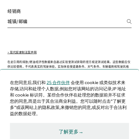
经销商
> 现代奴隶制法案声明
在此引用的排放/燃油经济性数据来自通过实验室测试获取的官方规定测试结果。这些数据应仅
供比较使用，不代表真实的驾驶体验，实际体验受道路条件、天气条件、车辆载荷和驾驶风格
等因素的影响可能会略有不同。
在您同意后,我们和
25 合作伙伴
会使用 cookie 或类似技术来
存储,访问和处理个人数据,例如您对该网站的访问记录,IP 地址
和 cookie 标识符。某些合作伙伴在处理您的数据前并不征求
中文（简体）
您的同意,而是出于其合法商业利益。您可以随时点击"了解更
多"或该网站上的隐私政策,来撤销您的同意,或反对出于合法利
益的数据处理。
了解更多→
条件与条款
隐私政策
Cookie