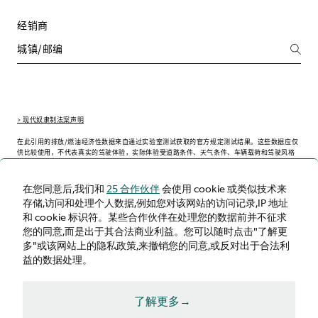
经销商
> 现代奴隶制法案声明
在此引用的排放/燃油经济性数据来自通过实验室测试获取的官方规定测试结果。这些数据应仅
供比较使用，不代表真实的驾驶体验，实际体验受道路条件、天气条件、车辆载荷和驾驶风格
等因素的影响可能会略有不同。
在您同意后,我们和
25 合作伙伴
会使用 cookie 或类似技术来
存储,访问和处理个人数据,例如您对该网站的访问记录,IP 地址
和 cookie 标识符。某些合作伙伴在处理您的数据前并不征求
中文（简体）
您的同意,而是出于其合法商业利益。您可以随时点击"了解更
多"或该网站上的隐私政策,来撤销您的同意,或反对出于合法利
益的数据处理。
了解更多→
条件与条款
隐私政策
Cookie