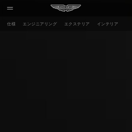
仕様
エンジニアリング
エクステリア
インテリア