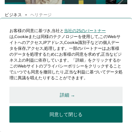
ビジネス
ヘリテージ
•
Aston Martin X BERO
お客様の同意に基づき,当社と
当社の25のパートナー
は,Cookieまたは同様のテクノロジーを使用して,このWebサ
2025 November 12
•
2 min read
イトへのアクセス,IPアドレス,Cookie識別子などの個人デー
タを保存,アクセス,処理します。一部のパートナーは,お客様
のデータを処理するためにお客様の同意を求めず,正当なビジ
ネス上の利益に依存しています。「詳細」をクリックするか
このWebサイトのプライバシーポリシーをクリックすること
で,いつでも同意を撤回したり,正当な利益に基づいてデータ処
理に異議を唱えたりすることができます。
詳細 →
同意して閉じる