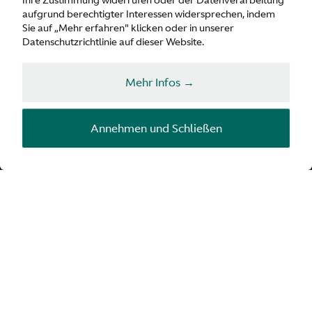
Ihre Zustimmung widerrufen oder der Datenverarbeitung
aufgrund berechtigter Interessen widersprechen, indem
Sie auf „Mehr erfahren" klicken oder in unserer
Datenschutzrichtlinie auf dieser Website.
Mehr Infos →
Valiant
Annehmen und Schließen
Ein Blick zurück und mit
einem Brüllen nach vorn.
Aston Martins extremster Straßenwagen mit