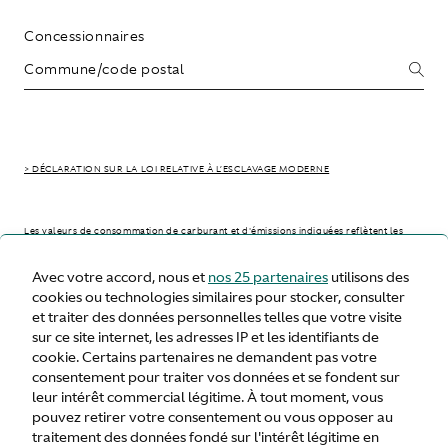
Concessionnaires
> DÉCLARATION SUR LA LOI RELATIVE À L’ESCLAVAGE MODERNE
Les valeurs de consommation de carburant et d'émissions indiquées reflètent les
résultats de tests officiels issus d'essais en laboratoire. Elles sont fournies à titre
comparatif et peuvent différer de votre consommation réelle qui peut varier selon
Avec votre accord, nous et
nos 25 partenaires
utilisons des
l'état de la route, les conditions météorologiques, la charge du véhicule et le style
de conduite.
cookies ou technologies similaires pour stocker, consulter
et traiter des données personnelles telles que votre visite
sur ce site internet, les adresses IP et les identifiants de
> WLTP - CONSUMPTION AND EMISSION VALUES
cookie. Certains partenaires ne demandent pas votre
consentement pour traiter vos données et se fondent sur
leur intérêt commercial légitime. À tout moment, vous
pouvez retirer votre consentement ou vous opposer au
France
traitement des données fondé sur l'intérêt légitime en