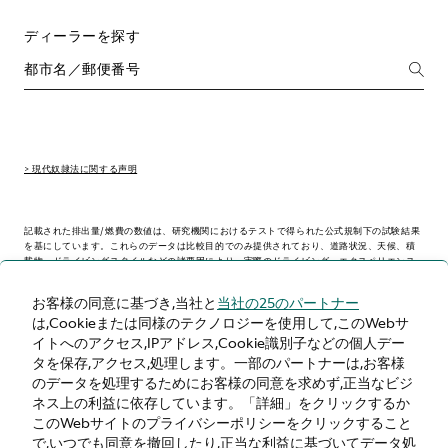
ディーラーを探す
> 現代奴隷法に関する声明
記載された排出量/燃費の数値は、研究機関におけるテストで得られた公式規制下の試験結果
を基にしています。これらのデータは比較目的でのみ提供されており、道路状況、天候、積
載物、ドライビングスタイルなどの諸要因により、実際のドライビング・エクスペリエンス
とは異なる場合があります。
お客様の同意に基づき,当社と
当社の25のパートナー
は,Cookieまたは同様のテクノロジーを使用して,このWebサ
> WLTP - CONSUMPTION AND EMISSION VALUES
イトへのアクセス,IPアドレス,Cookie識別子などの個人デー
タを保存,アクセス,処理します。一部のパートナーは,お客様
のデータを処理するためにお客様の同意を求めず,正当なビジ
ネス上の利益に依存しています。「詳細」をクリックするか
日本
このWebサイトのプライバシーポリシーをクリックすること
で,いつでも同意を撤回したり,正当な利益に基づいてデータ処