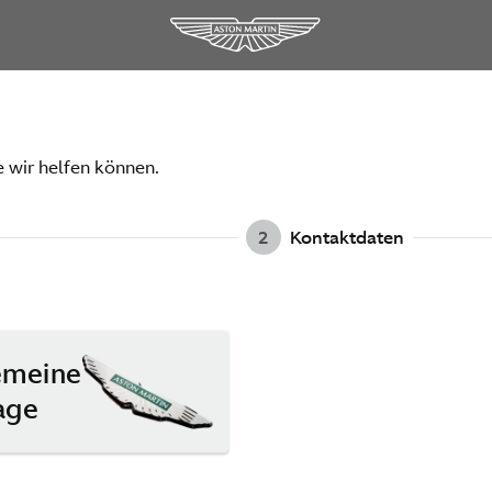
e wir helfen können.
2
Kontaktdaten
emeine
age