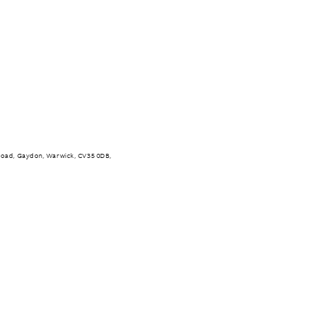
Road, Gaydon, Warwick, CV35 0DB,