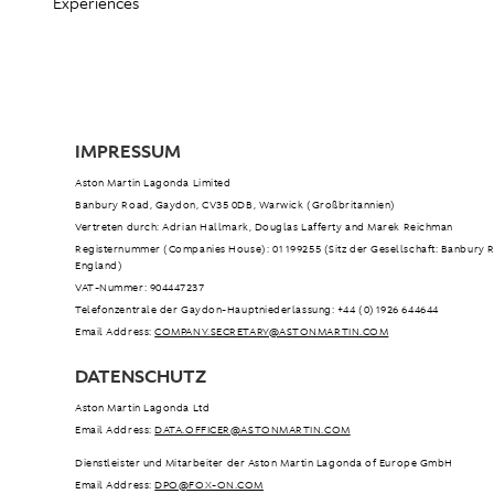
Experiences
IMPRESSUM
Aston Martin Lagonda Limited
Banbury Road, Gaydon, CV35 0DB, Warwick (Großbritannien)
Vertreten durch: Adrian Hallmark, Douglas Lafferty and Marek Reichman
Registernummer (Companies House): 01199255 (Sitz der Gesellschaft: Banbury 
England)
VAT-Nummer: 904447237
Telefonzentrale der Gaydon-Hauptniederlassung: +44 (0)1926 644644
Email Address:
COMPANY.SECRETARY@ASTONMARTIN.COM
DATENSCHUTZ
Aston Martin Lagonda Ltd
Email Address:
DATA.OFFICER@ASTONMARTIN.COM
Dienstleister und Mitarbeiter der Aston Martin Lagonda of Europe GmbH
Email Address:
DPO@FOX-ON.COM