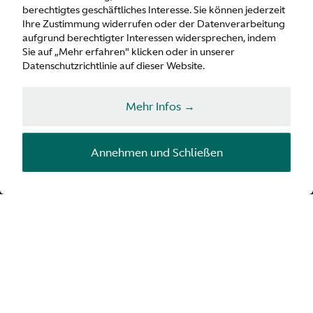
berechtigtes geschäftliches Interesse. Sie können jederzeit
Vantage Roadster
Ihre Zustimmung widerrufen oder der Datenverarbeitung
aufgrund berechtigter Interessen widersprechen, indem
Sie auf „Mehr erfahren" klicken oder in unserer
Datenschutzrichtlinie auf dieser Website.
Konfigurator
Mehr Infos →
Anfragen
Annehmen und Schließen
FÜR ECHTE FAHRER
DESIGNT