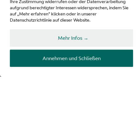
Vanquish
Ihre Zustimmung widerrufen oder der Datenverarbeitung
aufgrund berechtigter Interessen widersprechen, indem Sie
auf „Mehr erfahren" klicken oder in unserer
Datenschutzrichtlinie auf dieser Website.
Anfragen
Mehr Infos →
Konfigurator
Annehmen und Schließen
Symphonie der Sinne
Der Aston Martin Vanquish zollt seinem Namen
mit einer eleganten Demonstration