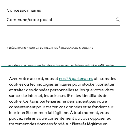
Concessionnaires
> DÉCLARATION SUR LA LOI RELATIVE À L’ESCLAVAGE MODERNE
Les valeurs de consommation de carburant et d'émissions indiquées reflètent les
résultats de tests officiels issus d'essais en laboratoire. Elles sont fournies à titre
comparatif et peuvent différer de votre consommation réelle qui peut varier selon
Avec votre accord, nous et
nos 25 partenaires
utilisons des
l'état de la route, les conditions météorologiques, la charge du véhicule et le style
de conduite.
cookies ou technologies similaires pour stocker, consulter
et traiter des données personnelles telles que votre visite
sur ce site internet, les adresses IP et les identifiants de
> WLTP - CONSUMPTION AND EMISSION VALUES
cookie. Certains partenaires ne demandent pas votre
consentement pour traiter vos données et se fondent sur
leur intérêt commercial légitime. À tout moment, vous
pouvez retirer votre consentement ou vous opposer au
France
traitement des données fondé sur l'intérêt légitime en