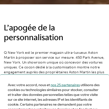
L’apogée de la
personnalisation
Q New York est le premier magasin ultra-luxueux Aston
Martin à proposer son service sur mesure. 450 Park Avenue,
New York. Un showroom unique où concevoir des voitures
uniques. Ce cocon dédié à la customisation montre notre
engagement auprès des propriétaires Aston Martin les plus
fidèles, en donnant vie à la voiture de leur rêve. Obtenez un
modèle qui vous ressemble en tout point, jusqu’à la
Avec votre accord, nous et
nos 25 partenaires
utilisons des
moindre couture.
cookies ou technologies similaires pour stocker, consulter
et traiter des données personnelles telles que votre visite
Notre
configurateur
alterne avec grâce entre le numérique
sur ce site internet, les adresses IP et les identifiants de
et la réalité. En un seul rendez-vous, votre Aston Martin
cookie. Certains partenaires ne demandent pas votre
personnalisée s’affiche sur un écran de 10 mètres sur 3. Une