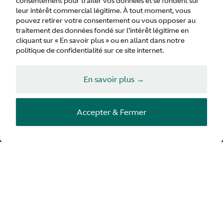
consentement pour traiter vos données et se fondent sur
image en ultra-haute définition et à 360 degrés, pour
leur intérêt commercial légitime. À tout moment, vous
révéler chacune de ses formes.
pouvez retirer votre consentement ou vous opposer au
traitement des données fondé sur l'intérêt légitime en
Pour offrir une expérience haut de gamme à nos clients,
cliquant sur « En savoir plus » ou en allant dans notre
nous avons choisi la technologie de communication en
politique de confidentialité sur ce site internet.
champ proche (NFC). Une immersion parfaite dans la
représentation de votre voiture, pour un meilleur ressenti
de chaque échantillon de couleur et d’habillage. Un
En savoir plus →
véhicule qui devient le vôtre, petit à petit, à l’écran.
Accepter & Fermer