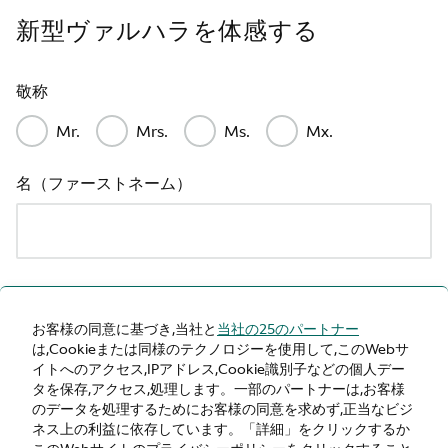
新型ヴァルハラを体感する
敬称
Mr.
Mrs.
Ms.
Mx.
名（ファーストネーム）
姓（ラストネーム）
お客様の同意に基づき,当社と
当社の25のパートナー
は,Cookieまたは同様のテクノロジーを使用して,このWebサ
イトへのアクセス,IPアドレス,Cookie識別子などの個人デー
タを保存,アクセス,処理します。一部のパートナーは,お客様
電話
のデータを処理するためにお客様の同意を求めず,正当なビジ
ネス上の利益に依存しています。「詳細」をクリックするか
国番号を付けてご記入ください（例：+81）