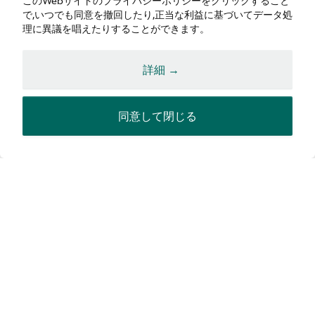
このWebサイトのプライバシーポリシーをクリックすること
で,いつでも同意を撤回したり,正当な利益に基づいてデータ処
理に異議を唱えたりすることができます。
Eメール
詳細 →
同意して閉じる
国／地域
ディーラーを選択