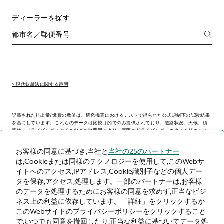
ディーラーを探す
> 現代奴隷法に関する声明
記載された排出量/燃費の数値は、研究機関におけるテストで得られた公式規制下の試験結果
を基にしています。これらのデータは比較目的でのみ提供されており、道路状況、天候、積
載物、ドライビングスタイルなどの諸要因により、実際のドライビング・エクスペリエンス
とは異なる場合があります。
お客様の同意に基づき,当社と
当社の25のパートナー
は,Cookieまたは同様のテクノロジーを使用して,このWebサ
> WLTP - CONSUMPTION AND EMISSION VALUES
イトへのアクセス,IPアドレス,Cookie識別子などの個人デー
タを保存,アクセス,処理します。一部のパートナーは,お客様
のデータを処理するためにお客様の同意を求めず,正当なビジ
ネス上の利益に依存しています。「詳細」をクリックするか
日本
このWebサイトのプライバシーポリシーをクリックすること
で,いつでも同意を撤回したり,正当な利益に基づいてデータ処