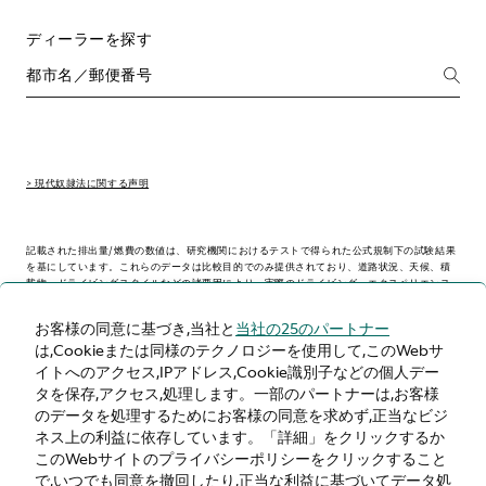
ディーラーを探す
> 現代奴隷法に関する声明
記載された排出量/燃費の数値は、研究機関におけるテストで得られた公式規制下の試験結果
を基にしています。これらのデータは比較目的でのみ提供されており、道路状況、天候、積
載物、ドライビングスタイルなどの諸要因により、実際のドライビング・エクスペリエンス
とは異なる場合があります。
お客様の同意に基づき,当社と
当社の25のパートナー
は,Cookieまたは同様のテクノロジーを使用して,このWebサ
> WLTP - CONSUMPTION AND EMISSION VALUES
イトへのアクセス,IPアドレス,Cookie識別子などの個人デー
タを保存,アクセス,処理します。一部のパートナーは,お客様
のデータを処理するためにお客様の同意を求めず,正当なビジ
ネス上の利益に依存しています。「詳細」をクリックするか
日本
このWebサイトのプライバシーポリシーをクリックすること
で,いつでも同意を撤回したり,正当な利益に基づいてデータ処