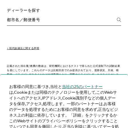
ディーラーを探す
> 現代奴隷法に関する声明
記載された排出量/燃費の数値は、研究機関におけるテストで得られた公式規制下の試験結果
を基にしています。これらのデータは比較目的でのみ提供されており、道路状況、天候、積
載物、ドライビングスタイルなどの諸要因により、実際のドライビング・エクスペリエンス
とは異なる場合があります。
お客様の同意に基づき,当社と
当社の25のパートナー
は,Cookieまたは同様のテクノロジーを使用して,このWebサ
> WLTP - CONSUMPTION AND EMISSION VALUES
イトへのアクセス,IPアドレス,Cookie識別子などの個人デー
タを保存,アクセス,処理します。一部のパートナーは,お客様
のデータを処理するためにお客様の同意を求めず,正当なビジ
ネス上の利益に依存しています。「詳細」をクリックするか
日本
このWebサイトのプライバシーポリシーをクリックすること
で,いつでも同意を撤回したり,正当な利益に基づいてデータ処