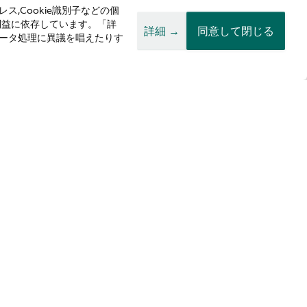
ス,Cookie識別子などの個
利益に依存しています。「詳
詳細 →
同意して閉じる
データ処理に異議を唱えたりす