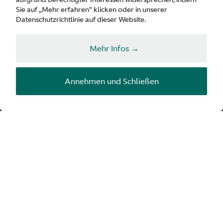
Anrede
Sie auf „Mehr erfahren" klicken oder in unserer
Datenschutzrichtlinie auf dieser Website.
Mr.
Mrs.
Ms.
Mx.
Vorname
Mehr Infos →
Annehmen und Schließen
Nachname
Telefon
Bitte geben Sie Ihre Landesvorwahl an (z. B. +49)