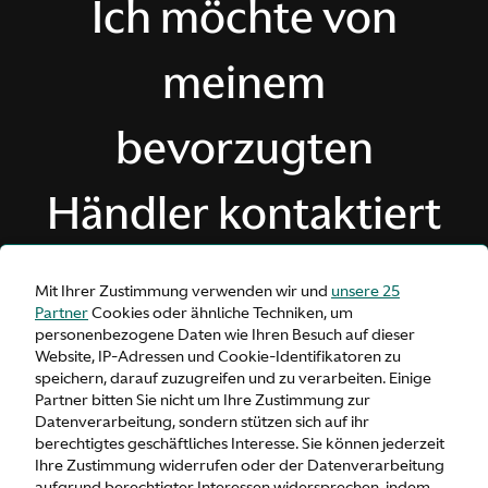
Ich möchte von
meinem
bevorzugten
Händler kontaktiert
werden
Mit Ihrer Zustimmung verwenden wir und
unsere 25
Partner
Cookies oder ähnliche Techniken, um
Ihr bevorzugter Händler wird sich in Kürze mit
personenbezogene Daten wie Ihren Besuch auf dieser
Ihnen in Verbindung setzen, um Sie bei Ihrer
Website, IP-Adressen und Cookie-Identifikatoren zu
Konfiguration zu unterstützen.
speichern, darauf zuzugreifen und zu verarbeiten. Einige
Partner bitten Sie nicht um Ihre Zustimmung zur
Datenverarbeitung, sondern stützen sich auf ihr
berechtigtes geschäftliches Interesse. Sie können jederzeit
Ihre Zustimmung widerrufen oder der Datenverarbeitung
aufgrund berechtigter Interessen widersprechen, indem