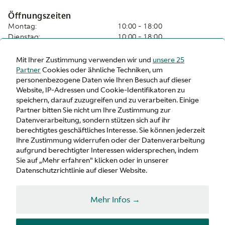
Öffnungszeiten
Montag:
10:00 - 18:00
Dienstag:
10:00 - 18:00
Mittwoch:
10:00 - 18:00
Donnerstag:
10:00 - 18:00
Mit Ihrer Zustimmung verwenden wir und
unsere 25
Freitag:
10:00 - 18:00
Partner
Cookies oder ähnliche Techniken, um
Samstag:
10:00 - 17:00
personenbezogene Daten wie Ihren Besuch auf dieser
Sonntag:
Geschlossen
Website, IP-Adressen und Cookie-Identifikatoren zu
speichern, darauf zuzugreifen und zu verarbeiten. Einige
Partner bitten Sie nicht um Ihre Zustimmung zur
Vor-Ort-Leistungen
Datenverarbeitung, sondern stützen sich auf ihr
Kundendienst
berechtigtes geschäftliches Interesse. Sie können jederzeit
TÜV
Ihre Zustimmung widerrufen oder der Datenverarbeitung
Abholung und Lieferung
aufgrund berechtigter Interessen widersprechen, indem
Teile
Sie auf „Mehr erfahren" klicken oder in unserer
Reifen
Datenschutzrichtlinie auf dieser Website.
Service-Plan
Soforttermin
Mehr Infos →
Fahrservice für Kunden
Einrichtungen