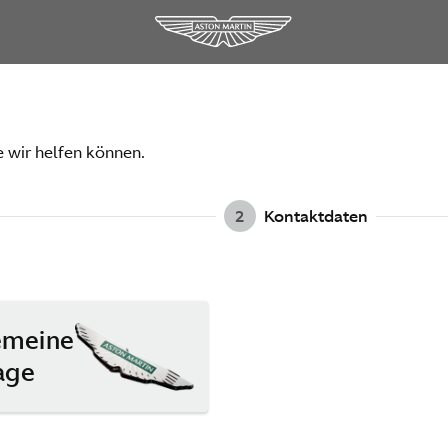
e wir helfen können.
2
Kontaktdaten
emeine
age