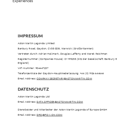
Experiences
IMPRESSUM
Aston Martin Lagonda Limited
Banbury Road, Gaydon, CV35 0DB, Warwick (Großbritannien)
Vertreten durch: Adrian Hallmark, Douglas Lafferty and Marek Reichman
Registernummer (Companies House): 01199255 (Sitz der Gesellschaft: Banbury 
England)
VAT-Nummer: 904447237
Telefonzentrale der Gaydon-Hauptniederlassung: +44 (0)1926 644644
Email Address:
COMPANY.SECRETARY@ASTONMARTIN.COM
DATENSCHUTZ
Aston Martin Lagonda Ltd
Email Address:
DATA.OFFICER@ASTONMARTIN.COM
Dienstleister und Mitarbeiter der Aston Martin Lagonda of Europe GmbH
Email Address:
DPO@FOX-ON.COM