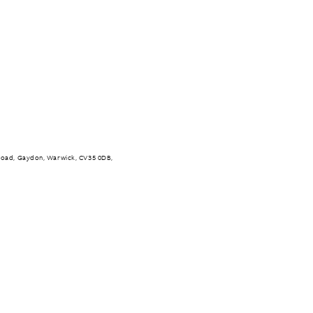
Road, Gaydon, Warwick, CV35 0DB,