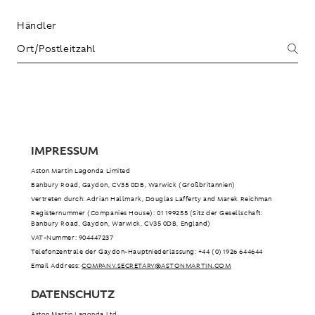
Händler
IMPRESSUM
Aston Martin Lagonda Limited
Banbury Road, Gaydon, CV35 0DB, Warwick (Großbritannien)
Vertreten durch: Adrian Hallmark, Douglas Lafferty and Marek Reichman
Registernummer (Companies House): 01199255 (Sitz der Gesellschaft:
Banbury Road, Gaydon, Warwick, CV35 0DB, England)
VAT-Nummer: 904447237
Telefonzentrale der Gaydon-Hauptniederlassung: +44 (0)1926 644644
Email Address:
COMPANY.SECRETARY@ASTONMARTIN.COM
DATENSCHUTZ
Aston Martin Lagonda Ltd