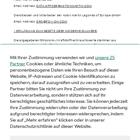
Email Address:
DATA.OFFICER@ASTONMARTIN.COM
Dienstleister und Mitarbeiter der Aston Martin Lagonda of Europe GmbH
Email Address:
DPO@FOX-ON.COM
> ERKLÄRUNG ZUM GESETZ ÜBER MODERNE SKLAVEREI
Die angegebenen Emissions-/Kraftstoffverbrauchswerte stammen aus
Labortests, die gemäß offizieller Vorschriften durchgeführt wurden. Sie
dienen nur zum Vergleich und entsprechen möglicherweise nicht Ihrer
tatsächlichen Fahrerfahrung, da sie abhängig von verschiedenen Faktoren
Mit Ihrer Zustimmung verwenden wir und
unsere 25
wie Straßenbedingungen, Wetter, Fahrzeugbeladung und Fahrstil variieren
Partner
Cookies oder ähnliche Techniken, um
können.
personenbezogene Daten wie Ihren Besuch auf dieser
> WLTP - CONSUMPTION AND EMISSION VALUES
Website, IP-Adressen und Cookie-Identifikatoren zu
speichern, darauf zuzugreifen und zu verarbeiten. Einige
Partner bitten Sie nicht um Ihre Zustimmung zur
Datenverarbeitung, sondern stützen sich auf ihr
berechtigtes geschäftliches Interesse. Sie können jederzeit
Deutschland
Ihre Zustimmung widerrufen oder der Datenverarbeitung
aufgrund berechtigter Interessen widersprechen, indem
Sie auf „Mehr erfahren" klicken oder in unserer
Datenschutzrichtlinie auf dieser Website.