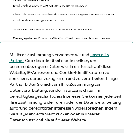
Email Address:
DATA.OFFICER@ASTONMARTIN.COM
Dienstleister und Mitarbeiter der Aston Martin Lagonda of Europe GmbH
Email Address:
DPO@FOX-ON.COM
> ERKLÄRUNG ZUM GESETZ ÜBER MODERNE SKLAVEREI
Die angegebenen Emissions-/Kraftstoffverbrauchswerte stammen aus
Labortests, die gemäß offizieller Vorschriften durchgeführt wurden. Sie
dienen nur zum Vergleich und entsprechen möglicherweise nicht Ihrer
tatsächlichen Fahrerfahrung, da sie abhängig von verschiedenen Faktoren
Mit Ihrer Zustimmung verwenden wir und
unsere 25
wie Straßenbedingungen, Wetter, Fahrzeugbeladung und Fahrstil variieren
Partner
Cookies oder ähnliche Techniken, um
können.
personenbezogene Daten wie Ihren Besuch auf dieser
> WLTP - CONSUMPTION AND EMISSION VALUES
Website, IP-Adressen und Cookie-Identifikatoren zu
speichern, darauf zuzugreifen und zu verarbeiten. Einige
Partner bitten Sie nicht um Ihre Zustimmung zur
Datenverarbeitung, sondern stützen sich auf ihr
berechtigtes geschäftliches Interesse. Sie können jederzeit
Deutschland
Ihre Zustimmung widerrufen oder der Datenverarbeitung
aufgrund berechtigter Interessen widersprechen, indem
Sie auf „Mehr erfahren" klicken oder in unserer
Datenschutzrichtlinie auf dieser Website.