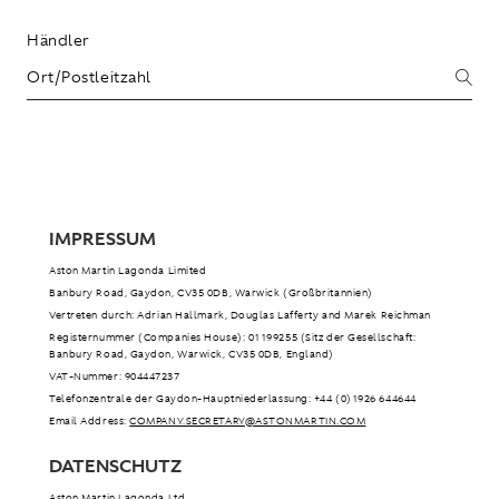
Händler
IMPRESSUM
Aston Martin Lagonda Limited
Banbury Road, Gaydon, CV35 0DB, Warwick (Großbritannien)
Vertreten durch: Adrian Hallmark, Douglas Lafferty and Marek Reichman
Registernummer (Companies House): 01199255 (Sitz der Gesellschaft:
Banbury Road, Gaydon, Warwick, CV35 0DB, England)
VAT-Nummer: 904447237
Telefonzentrale der Gaydon-Hauptniederlassung: +44 (0)1926 644644
Email Address:
COMPANY.SECRETARY@ASTONMARTIN.COM
DATENSCHUTZ
Aston Martin Lagonda Ltd