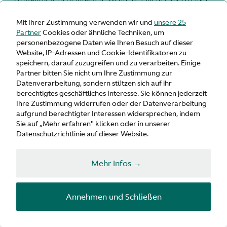
dieser Webseiten folgen, beachten Sie, dass diese
Webseiten über eigene Datenschutzrichtlinien verfügen
Mit Ihrer Zustimmung verwenden wir und
unsere 25
und dass wir keine Verantwortung oder Haftung für
Partner
Cookies oder ähnliche Techniken, um
diese Richtlinien übernehmen. Lesen Sie sich diese
personenbezogene Daten wie Ihren Besuch auf dieser
Richtlinien gut durch, bevor Sie persönliche Daten an
Website, IP-Adressen und Cookie-Identifikatoren zu
speichern, darauf zuzugreifen und zu verarbeiten. Einige
diese Webseiten übermitteln.
Partner bitten Sie nicht um Ihre Zustimmung zur
Datenverarbeitung, sondern stützen sich auf ihr
berechtigtes geschäftliches Interesse. Sie können jederzeit
Ihre Zustimmung widerrufen oder der Datenverarbeitung
aufgrund berechtigter Interessen widersprechen, indem
Sie auf „Mehr erfahren" klicken oder in unserer
Datenschutzrichtlinie auf dieser Website.
Mehr Infos →
Navigation
Annehmen und Schließen
Contact