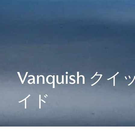
Vanquish ク
イド