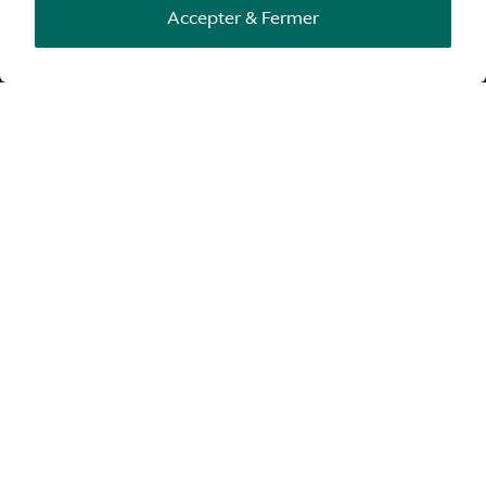
Accepter & Fermer
Aston Martin et Breitling ont renoué leurs liens, leurs
histoires évoluant en parallèle depuis plus d'un siècle.
Cette collaboration, qui mêlera design, ingénierie et
vitesse, aboutira au lancement de sa première montre à
l'été 2026.